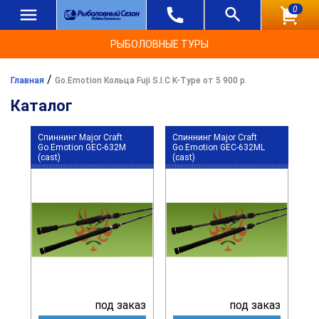
0
РЫБОЛОВНЫЕ ТУРЫ
/
Главная
Go.Emotion Кольца Fuji S.I.C K-Type от 5 900 р.
Каталог
Спиннинг Major Craft
Спиннинг Major Craft
Go.Emotion GEC-632M
Go.Emotion GEC-632ML
(cast)
(cast)
под заказ
под заказ