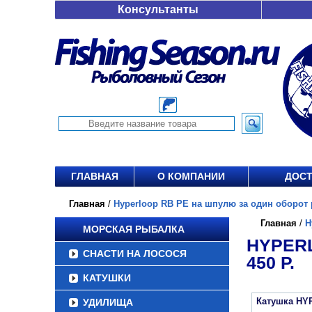
Консультанты
ГЛАВНАЯ
О КОМПАНИИ
ДОСТ
Главная
/
Hyperloop RB PE на шпулю за один оборот ру
Главная
/
H
МОРСКАЯ РЫБАЛКА
HYPERL
СНАСТИ НА ЛОСОСЯ
450 Р.
КАТУШКИ
Катушка HY
УДИЛИЩА