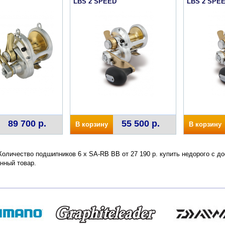
LBS 2 SPEED
LBS 2 SPE
89 700 р.
55 500 р.
В корзину
В корзину
 Количество подшипников 6 х SA-RB BB от 27 190 р. купить недорого с д
нный товар.