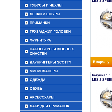
LBS 2-SPEE
ТУБУСЫ И ЧЕХЛЫ
ЛЕСКИ И ШНУРЫ
ПРИМАНКИ
ГРУЗА/ДЖИГ-ГОЛОВКИ
ФУРНИТУРА
НАБОРЫ РЫБОЛОВНЫХ
СНАСТЕЙ
В корзину
ДАУНРИГГЕРЫ SCOTTY
МИНИПЛАНЕРЫ
Катушка Sh
ОДЕЖДА
LBS 2-SPEE
ОБУВЬ
АКСЕССУАРЫ
ЛАКИ ДЛЯ ПРИМАНОК