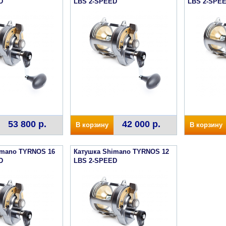
D
LBS 2-SPEED
LBS 2-SPE
53 800 р.
42 000 р.
В корзину
В корзину
imano TYRNOS 16
Катушка Shimano TYRNOS 12
D
LBS 2-SPEED