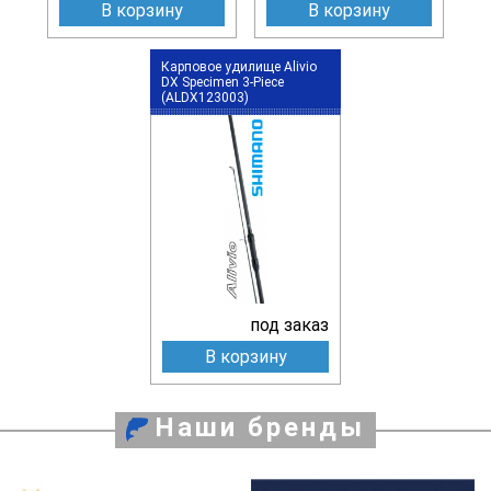
В корзину
В корзину
Карповое удилище Alivio
DX Specimen 3-Piece
(ALDX123003)
под заказ
В корзину
Наши бренды