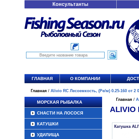
Консультанты
ГЛАВНАЯ
О КОМПАНИИ
ДОСТ
Главная
/
Alivio RC Лесоемкость, (Ре/м) 0.25-160 от 2 0
Главная
/
A
МОРСКАЯ РЫБАЛКА
ALIVIO 
СНАСТИ НА ЛОСОСЯ
КАТУШКИ
Катушка ALI
УДИЛИЩА