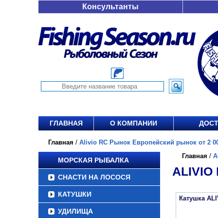
Консультанты
ГЛАВНАЯ
О КОМПАНИИ
ДОСТ
Главная
/
Alivio RC Рынок Европейский рынок от 2 00
Главная
/
A
МОРСКАЯ РЫБАЛКА
ALIVIO
СНАСТИ НА ЛОСОСЯ
КАТУШКИ
Катушка ALI
УДИЛИЩА