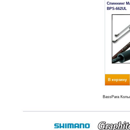
Спиннинг Ma
BPS-662UL
В корзину
BassPara Кольц