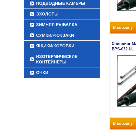
ПОДВОДНЫЕ КАМЕРЫ
ЭХОЛОТЫ
ЗИМНЯЯ РЫБАЛКА
В корзину
СУМКИ/РЮКЗАКИ
Спиннинг Ma
ЯЩИКИ/КОРОБКИ
BPS-632 UL
ИЗОТЕРМИЧЕСКИЕ
КОНТЕЙНЕРЫ
ОЧКИ
В корзину