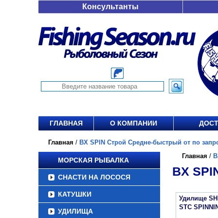
Консультанты
ГЛАВНАЯ
О КОМПАНИИ
ДОСТ
Главная
/
BX SPIN Строй Средне-быстрый от по запр
Главная
/
B
МОРСКАЯ РЫБАЛКА
BX SP
СНАСТИ НА ЛОСОСЯ
КАТУШКИ
Удилище S
STC SPINNI
УДИЛИЩА