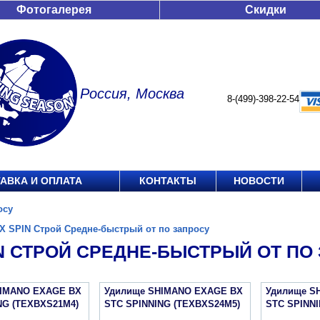
Фотогалерея
Скидки
Россия, Москва
8-(499)-398-22-54
АВКА И ОПЛАТА
КОНТАКТЫ
НОВОСТИ
осу
X SPIN Строй Средне-быстрый от по запросу
IN СТРОЙ СРЕДНЕ-БЫСТРЫЙ ОТ ПО
HIMANO EXAGE BX
Удилище SHIMANO EXAGE BX
Удилище S
NG (TEXBXS21M4)
STC SPINNING (TEXBXS24M5)
STC SPINNI