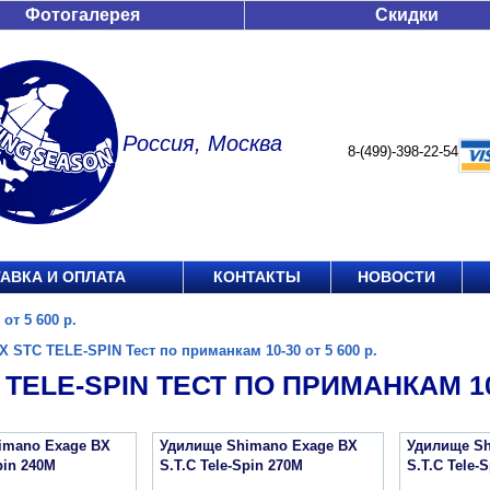
Фотогалерея
Скидки
Россия, Москва
8-(499)-398-22-54
АВКА И ОПЛАТА
КОНТАКТЫ
НОВОСТИ
от 5 600 р.
X STC TELE-SPIN Тест по приманкам 10-30 от 5 600 р.
 TELE-SPIN ТЕСТ ПО ПРИМАНКАМ 10-
imano Exage BX
Удилище Shimano Exage BX
Удилище Sh
pin 240M
S.T.C Tele-Spin 270M
S.T.C Tele-