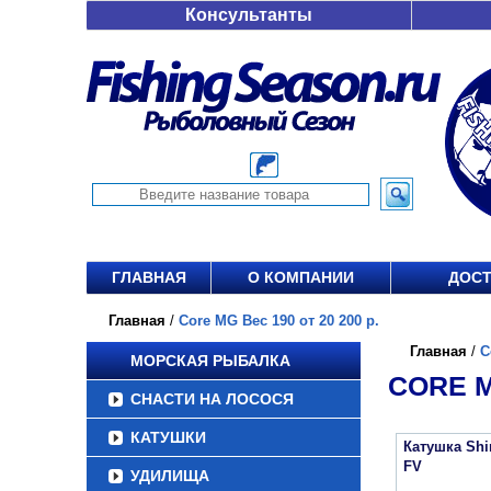
Консультанты
ГЛАВНАЯ
О КОМПАНИИ
ДОСТ
Главная
/
Core MG Вес 190 от 20 200 р.
Главная
/
C
МОРСКАЯ РЫБАЛКА
CORE M
СНАСТИ НА ЛОСОСЯ
КАТУШКИ
Катушка Sh
FV
УДИЛИЩА