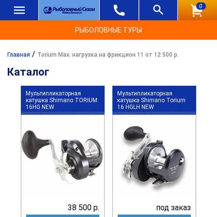
0
РЫБОЛОВНЫЕ ТУРЫ
/
Главная
Torium Max. нагрузка на фрикцион 11 от 12 500 р.
Каталог
Мультипликаторная
Мультипликаторная
катушка Shimano TORIUM
катушка Shimano Torium
16HG NEW
16 HGLH NEW
38 500 р.
под заказ