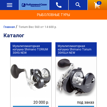
0
РЫБОЛОВНЫЕ ТУРЫ
/
Главная
Torium Вес 560 от 14 600 р.
Каталог
Мультипликаторная
Мультипликаторная
катушка Shimano TORIUM
катушка Shimano Torium
30HG NEW
30HGLH NEW
20 000 р.
под заказ