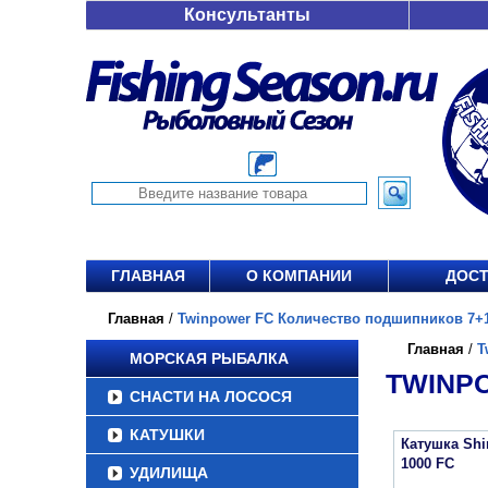
Консультанты
ГЛАВНАЯ
О КОМПАНИИ
ДОСТ
Главная
/
Twinpower FC Количество подшипников 7+1 
Главная
/
T
МОРСКАЯ РЫБАЛКА
TWINPO
СНАСТИ НА ЛОСОСЯ
КАТУШКИ
Катушка Sh
1000 FC
УДИЛИЩА